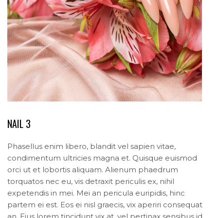
NAIL 3
Phasellus enim libero, blandit vel sapien vitae,
condimentum ultricies magna et. Quisque euismod
orci ut et lobortis aliquam. Alienum phaedrum
torquatos nec eu, vis detraxit periculis ex, nihil
expetendis in mei. Mei an pericula euripidis, hinc
partem ei est. Eos ei nisl graecis, vix aperiri consequat
an. Eius lorem tincidunt vix at, vel pertinax sensibus id,