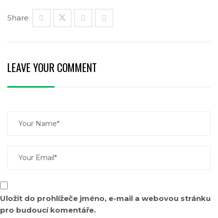
amet. Phasellus congue, eros vitae ultrices
Share
condimentum, nunc lacus tristique augue, in tempus
sapien magna et est.
LEAVE YOUR COMMENT
Uložit do prohlížeče jméno, e-mail a webovou stránku
pro budoucí komentáře.