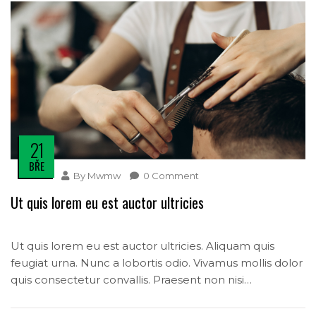
21
BŘE
By
Mwmw
0 Comment
Ut quis lorem eu est auctor ultricies
Ut quis lorem eu est auctor ultricies. Aliquam quis
feugiat urna. Nunc a lobortis odio. Vivamus mollis dolor
quis consectetur convallis. Praesent non nisi
ullamcorper, finibus eros id, imperdiet eros. Phasellus
ultrices tincidunt dolor, eu laoreet risus faucibus sit