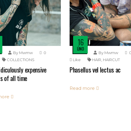
16
ÚNO
By
Mwmw
0
By
Mwmw
COLLECTIONS
Like
HAIR
,
HAIRCUT
idiculously expensive
Phasellus vel lectus ac
s of all time
Read more
more