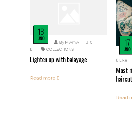
18
ÚNO
17
By
Mwmw
0
ÚNO
1
COLLECTIONS
Lighten up with balayage
Like
Most r
haircut
Read more
Read 